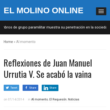
EL MOLINO ONLINE
embros de grupo paramilitar muestra su penetración en la sociedad
Home
»
Al momento
Reflexiones de Juan Manuel
Urrutia V. Se acabó la vaina
Tweet
Share
Share
on
07/14/2014
in
Al momento
,
El Requesón
,
Noticias