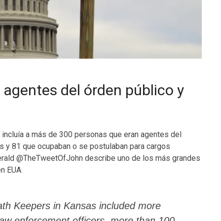
, agentes del órden público y
incluía a más de 300 personas que eran agentes del
os y 81 que ocupaban o se postulaban para cargos
zgerald @TheTweetOfJohn describe uno de los más grandes
en EUA.
ath Keepers in Kansas included more
law enforcement officers, more than 100