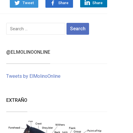
Tweet
Share
Share
Search
for:
@ELMOLINOONLINE
Tweets by ElMolinoOnline
EXTRAÑO