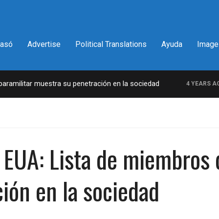
pasó
Advertise
Political Translations
Ayuda
Image
ilitar muestra su penetración en la sociedad
L
4 YEARS AGO
n EUA: Lista de miembros 
ión en la sociedad