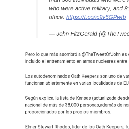
who were active military, and 8
office.
https://t.co/ic9v5GPwIb
— John FitzGerald (@TheTwe
Pero lo que más asombró a @TheTweetOfJohn es qu
incluido el entrenamiento en armas nucleares entre 
Los autodenominados Oath Keepers son uno de vario
funcionan abiertamente en varias localidades de EU
Según explica, la lista de Kansas (actualizada des
nacional de más de 38,000 personas,además de nom
proporcionados por los propios miembros.
Elmer Stewart Rhodes, líder de los Oath Keepers, f