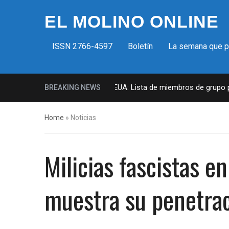
EL MOLINO ONLINE
ISSN 2766-4597
Boletín
La semana que 
Milicias fascistas en EUA: Lista de miembros de grupo param
BREAKING NEWS
Home
»
Noticias
Milicias fascistas e
muestra su penetrac