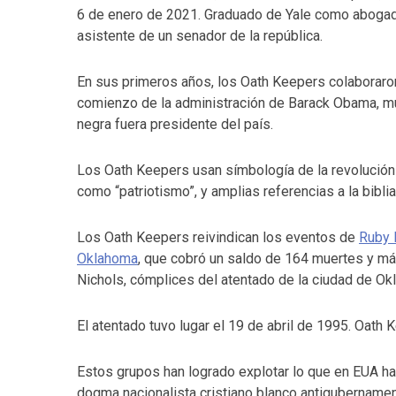
6 de enero de 2021. Graduado de Yale como abogad
asistente de un senador de la república.
En sus primeros años, los Oath Keepers colaboraron 
comienzo de la administración de Barack Obama, mu
negra fuera presidente del país.
Los Oath Keepers usan símbología de la revolución
como “patriotismo”, y amplias referencias a la biblia
Los Oath Keepers reivindican los eventos de
Ruby 
Oklahoma
, que cobró un saldo de 164 muertes y má
Nichols, cómplices del atentado de la ciudad de Okl
El atentado tuvo lugar el 19 de abril de 1995. Oath
Estos grupos han logrado explotar lo que en EUA han
dogma nacionalista cristiano blanco antigubernamen