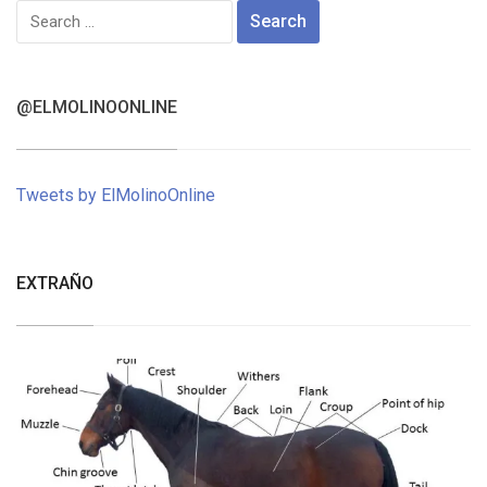
Search
for:
@ELMOLINOONLINE
Tweets by ElMolinoOnline
EXTRAÑO