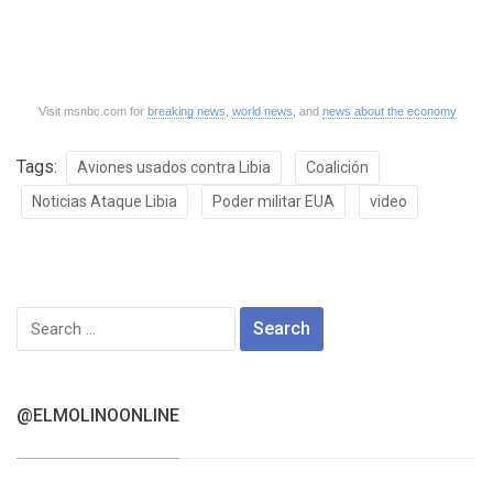
Visit msnbc.com for
breaking news
,
world news
, and
news about the economy
Tags:
Aviones usados contra Libia
Coalición
Noticias Ataque Libia
Poder militar EUA
video
Search
for:
@ELMOLINOONLINE