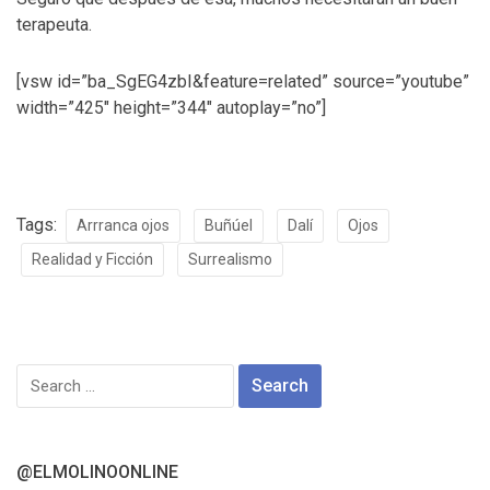
terapeuta.
[vsw id=”ba_SgEG4zbI&feature=related” source=”youtube”
width=”425″ height=”344″ autoplay=”no”]
Tags:
Arrranca ojos
Buñúel
Dalí
Ojos
Realidad y Ficción
Surrealismo
Search
for:
@ELMOLINOONLINE