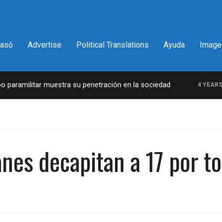
pasó
Advertise
Political Translations
Ayuda
Image
aramilitar muestra su penetración en la sociedad
4 YEARS AG
anes decapitan a 17 por to