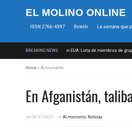
EL MOLINO ONLINE
ISSN 2766-4597
Boletín
La semana que 
Milicias fascistas en EUA: Lista de miembros de grupo p
BREAKING NEWS
Home
»
Al momento
En Afganistán, talib
on
08/27/2012
in
Al momento
,
Noticias