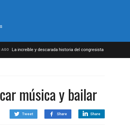
s
La increíble y descarada historia del congresista por NY George 
O
car música y bailar
Tweet
Share
Share