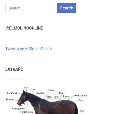
Search
for:
@ELMOLINOONLINE
Tweets by ElMolinoOnline
EXTRAÑO