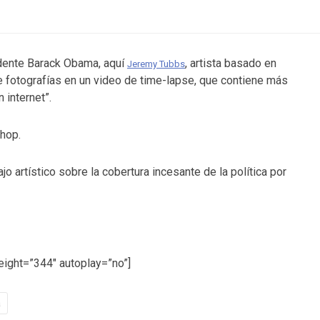
sidente Barack Obama, aquí
, artista basado en
Jeremy Tubbs
 fotografías en un video de time-lapse, que contiene más
 internet”.
shop.
ajo artístico sobre la cobertura incesante de la política por
ight=”344″ autoplay=”no”]
a