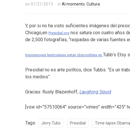
on
01/21/2013
in
Al momento
,
Cultura
Y, por si no ha visto suficientes imágenes del pre
Chicago,en
nos satura con cuatro años de
Presidial.org
de 2,500 fotografías, “raspadas de varias fuentes en
Tubb’s Etsy 
Impresiones lenticulares están disponibles en
Presidial no es arte político, dice Tubbs. “Es un trab
los medios”.
Gracias: Rusty Blazenhoff,
Laughing Squid
[vsw id=”57510064″ source=”vimeo” width=”425″ he
Tags:
Jerry Tubs
Presidial
Time-lapse Obam