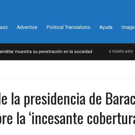
pasó
Advertise
Political Translations
Ayuda
Image
litar muestra su penetración en la sociedad
La
4 YEARS AGO
de la presidencia de Bar
re la ‘incesante cobertur