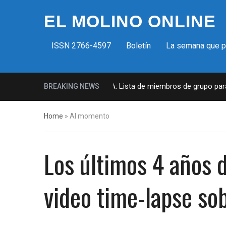
EL MOLINO ONLINE
ISSN 2766-4597
Boletín
La semana que 
Milicias fascistas en EUA: Lista de miembros de grupo parami
BREAKING NEWS
Home
»
Al momento
Los últimos 4 años 
video time-lapse sob