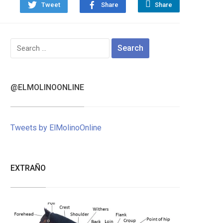
Tweet
Share
Share
Search
for:
@ELMOLINOONLINE
Tweets by ElMolinoOnline
EXTRAÑO