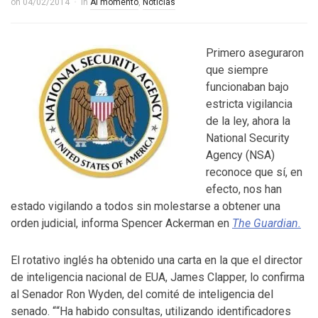
on
04/02/2014
in
Al momento
,
Noticias
Control del Senado EUA en juego en 2da vuelta
electoral en Georgia
Primero aseguraron
4 YEARS AGO
que siempre
¡Finalmente! Cámara de Representantes obtiene
funcionaban bajo
estricta vigilancia
declaraciones de impuestos de Donald Trump
de la ley, ahora la
4 YEARS AGO
National Security
Agency (NSA)
¡Culpable! Jurado en Washington D.C. falla en contra
reconoce que sí, en
Steward Rhodes, fundador de violento, grupo
efecto, nos han
estado vigilando a todos sin molestarse a obtener una
paramilitar
orden judicial, informa Spencer Ackerman en
The Guardian.
El rotativo inglés ha obtenido una carta en la que el director
de inteligencia nacional de EUA, James Clapper, lo confirma
al Senador Ron Wyden, del comité de inteligencia del
senado. “
“Ha habido
consultas
, utilizando
identificadores