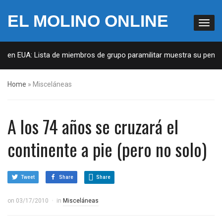
EL MOLINO ONLINE
s en EUA: Lista de miembros de grupo paramilitar muestra su penetra
Home
»
Misceláneas
A los 74 años se cruzará el
continente a pie (pero no solo)
Tweet
Share
Share
on
03/17/2010
in
Misceláneas