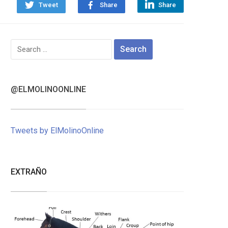
Tweet
Share
Share
Search
for:
@ELMOLINOONLINE
Tweets by ElMolinoOnline
EXTRAÑO