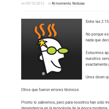
on
09/10/2012
in
Al momento
,
Noticias
Entre las 2:1
No porque es
nada que deci
Estuvimos apa
nuestros ser
exactamente 
Unos dicen qu
Otros que fueron errores técnicos.
Pronto lo sabremos, pero para nosotros han sido tre
dependencia en la tecnología de la época moderna.