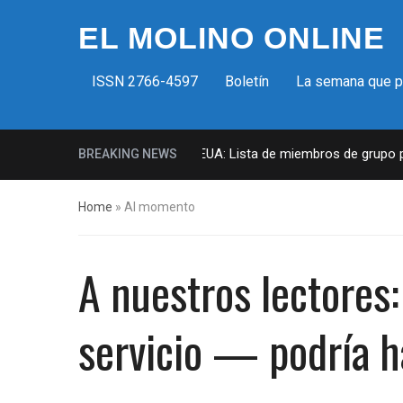
EL MOLINO ONLINE
ISSN 2766-4597
Boletín
La semana que 
Milicias fascistas en EUA: Lista de miembros de grupo para
BREAKING NEWS
Home
»
Al momento
A nuestros lectores:
servicio — podría h