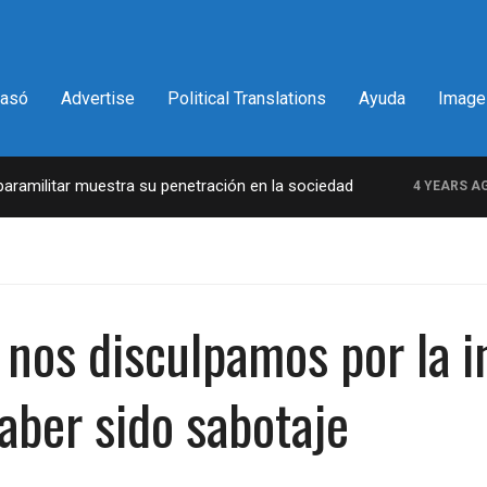
pasó
Advertise
Political Translations
Ayuda
Image
militar muestra su penetración en la sociedad
4 YEARS AGO
 nos disculpamos por la 
aber sido sabotaje