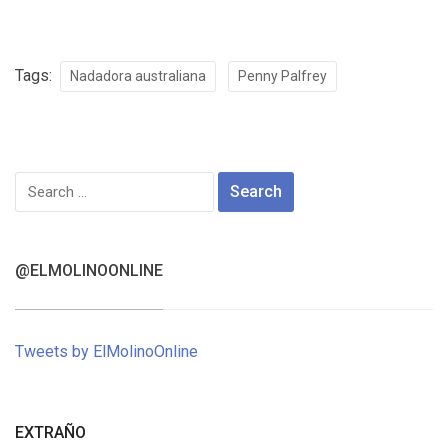
Tags:
Nadadora australiana
Penny Palfrey
Search
for:
@ELMOLINOONLINE
Tweets by ElMolinoOnline
EXTRAÑO