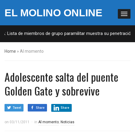
EL MOLINO ONLINE
UA: Lista de miembros de grupo paramilitar muestra su penetración e
Home
»
Al momento
Adolescente salta del puente
Golden Gate y sobrevive
Tweet
Share
Share
on
03/11/2011
in
Al momento
,
Noticias