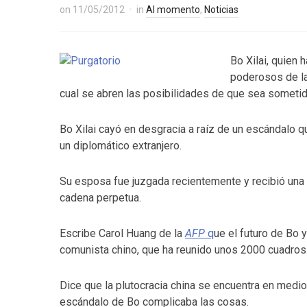
on
11/05/2012
in
Al momento
,
Noticias
Bo Xilai, quien 
poderosos de la
cual se abren las posibilidades de que sea sometido 
Bo Xilai cayó en desgracia a raíz de un escándalo 
un diplomático extranjero.
Su esposa fue juzgada recientemente y recibió una
cadena perpetua.
Escribe Carol Huang de la
AFP
q
ue el futuro de Bo 
comunista chino, que ha reunido unos 2000 cuadros
Dice que la plutocracia china se encuentra en medio
escándalo de Bo complicaba las cosas.