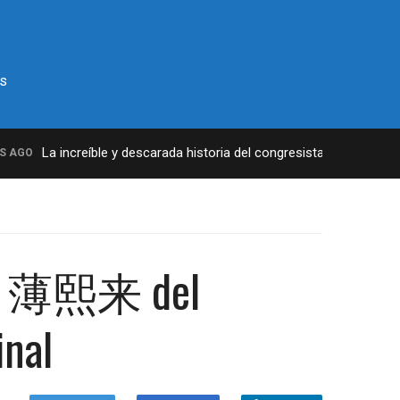
s
La increíble y descarada historia del congresista por NY George 
GO
ilai 薄熙来 del
inal