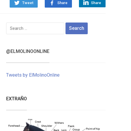
Tweet
Share
Share
Search
for:
@ELMOLINOONLINE
Tweets by ElMolinoOnline
EXTRAÑO