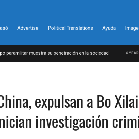
pasó
Advertise
Political Translations
Ayuda
Image
paramilitar muestra su penetración en la sociedad
4 YEARS A
a China, expulsan a Bo X
nician investigación crim