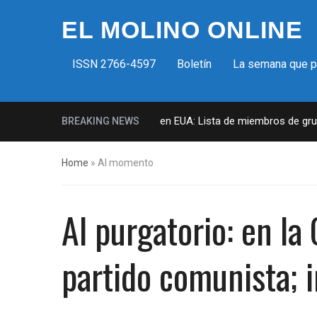
EL MOLINO ONLINE
ISSN 2766-4597
Boletín
La semana que 
Milicias fascistas en EUA: Lista de miembros de grupo 
BREAKING NEWS
Home
»
Al momento
Al purgatorio: en l
partido comunista; i