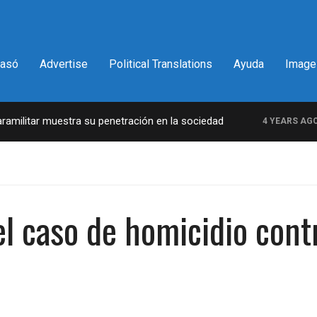
pasó
Advertise
Political Translations
Ayuda
Image
ilitar muestra su penetración en la sociedad
La
4 YEARS AGO
 el caso de homicidio con