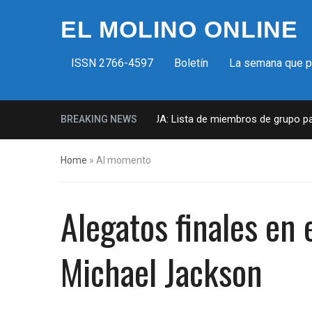
EL MOLINO ONLINE
ISSN 2766-4597
Boletín
La semana que 
Milicias fascistas en EUA: Lista de miembros de grupo param
BREAKING NEWS
Home
»
Al momento
Alegatos finales en
Michael Jackson