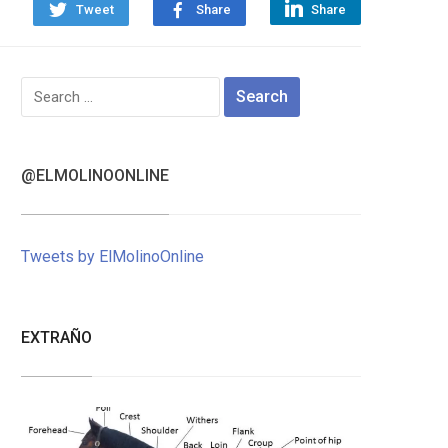
Tweet
Share
Share
Search
for:
@ELMOLINOONLINE
Tweets by ElMolinoOnline
EXTRAÑO