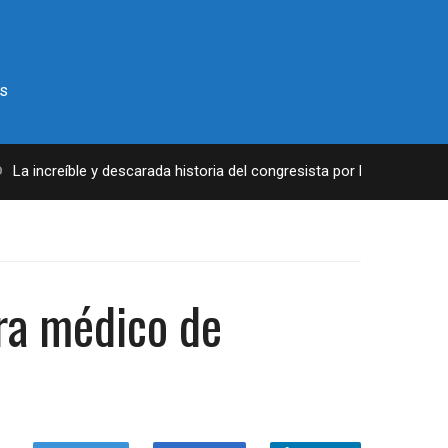
s
 increíble y descarada historia del congresista por NY George Santo
tra médico de