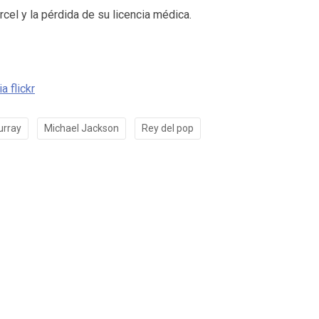
cel y la pérdida de su licencia médica.
a flickr
urray
Michael Jackson
Rey del pop