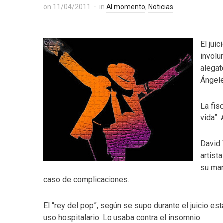
on
11/04/2011
in
Al momento
,
Noticias
El jui
involu
alegat
Ángele
La fis
vida”.
David 
artist
su man
caso de complicaciones.
El “rey del pop”, según se supo durante el juicio e
uso hospitalario. Lo usaba contra el insomnio.