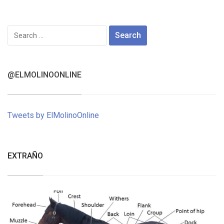
Search
for:
@ELMOLINOONLINE
Tweets by ElMolinoOnline
EXTRAÑO