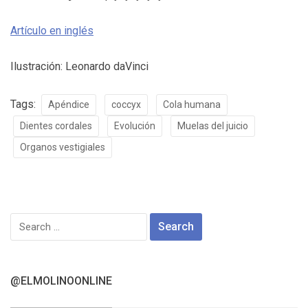
Artículo en inglés
Ilustración: Leonardo daVinci
Tags:
Apéndice
coccyx
Cola humana
Dientes cordales
Evolución
Muelas del juicio
Organos vestigiales
Search
for:
@ELMOLINOONLINE