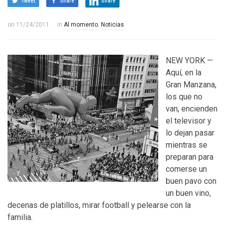
Tweet
Share
Share
on
11/24/2011
in
Al momento
,
Noticias
NEW YORK —
Aquí, en la
Gran Manzana,
los que no
van, encienden
el televisor y
lo dejan pasar
mientras se
preparan para
comerse un
buen pavo con
un buen vino,
decenas de platillos, mirar football y pelearse con la
familia.