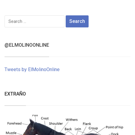
Search
for:
@ELMOLINOONLINE
Tweets by ElMolinoOnline
EXTRAÑO