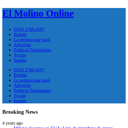
El Molino Online
ISSN 2766-4597
Boletín
La semana que pasó
Advertise
Political Translations
Ayuda
Images
ISSN 2766-4597
Boletín
La semana que pasó
Advertise
Political Translations
Ayuda
Images
Breaking News
4 years ago