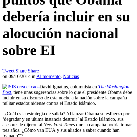
debería incluir en su
alocución nacional
sobre EI
Tweet
Share
Share
on
09/10/2014
in
Al momento
,
Noticias
David Ignatius, columnista en
The Washington
Post,
tiene unas sugerencias sobre lo que el presidente Obama debe
incluir en su discurso de esta noche a la nación sobre la campaña
militar estadounidense contra el Estado Islámico.
“¿Cuál es la estrategia de salida? Al lanzar Obama su esfuerzo por
‘degradar y en última instancia destruir’ al Estado Islámico, sus
asesores le dijeron al
New York Times
que la campaña podría tomar
tres años. ¿Cómo van EUA y sus aliados a saber cuando han
‘ganado'”?