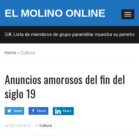
EL MOLINO ONLINE
 EUA: Lista de miembros de grupo paramilitar muestra su penetración
Home
»
Cultura
Anuncios amorosos del fin del
siglo 19
Tweet
Share
Share
on
02/14/2010
in
Cultura