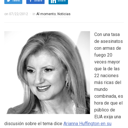
Tweet
Share
Share
on
07/22/2012
in
Al momento
,
Noticias
Con una tasa
de asesinatos
con armas de
fuego 20
veces mayor
que la de las
22 naciones
más ricas del
mundo
combinada, es
hora de que el
público de
EUA exija una
discusión sobre el tema dice
Arianna Huffington en su