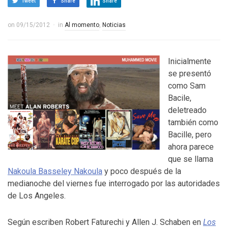
Tweet
Share
Share
on
09/15/2012
in
Al momento
,
Noticias
Inicialmente
se presentó
como Sam
Bacile,
deletreado
también como
Bacille, pero
ahora parece
que se llama
Nakoula Basseley Nakoula
y poco después de la
medianoche del viernes fue interrogado por las autoridades
de Los Angeles.
Según escriben Robert Faturechi y Allen J. Schaben en
Los