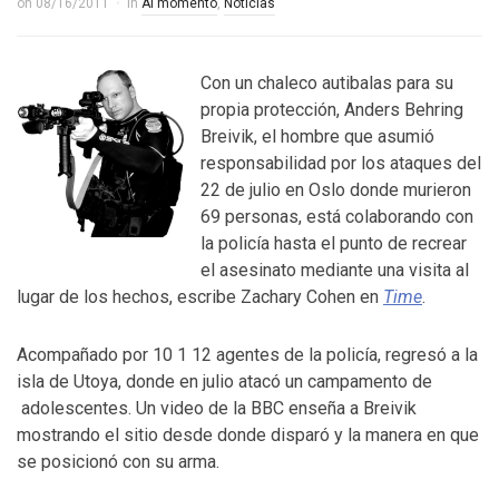
on
08/16/2011
in
Al momento
,
Noticias
Control del Senado EUA en juego en 2da vuelta
electoral en Georgia
Con un chaleco autibalas para su
4 YEARS AGO
propia protección, Anders Behring
¡Finalmente! Cámara de Representantes obtiene
Breivik, el hombre que asumió
responsabilidad por los ataques del
declaraciones de impuestos de Donald Trump
22 de julio en Oslo donde murieron
4 YEARS AGO
69 personas, está colaborando con
la policía hasta el punto de recrear
¡Culpable! Jurado en Washington D.C. falla en contra
el asesinato mediante una visita al
Steward Rhodes, fundador de violento, grupo
lugar de los hechos, escribe Zachary Cohen en
Time
.
paramilitar
Acompañado por 10 1 12 agentes de la policía, regresó a la
isla de Utoya, donde en julio atacó un campamento de
adolescentes. Un video de la BBC enseña a Breivik
mostrando el sitio desde donde disparó y la manera en que
se posicionó con su arma.