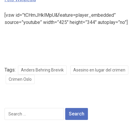
[vsw id=”tCHmJHklMpU&feature=player_embedded”
source=”youtube” width=”425″ height=”344″ autoplay=”no”]
Tags:
Anders Behring Breivik
Asesino en lugar del crimen
Crimen Oslo
Search
for: