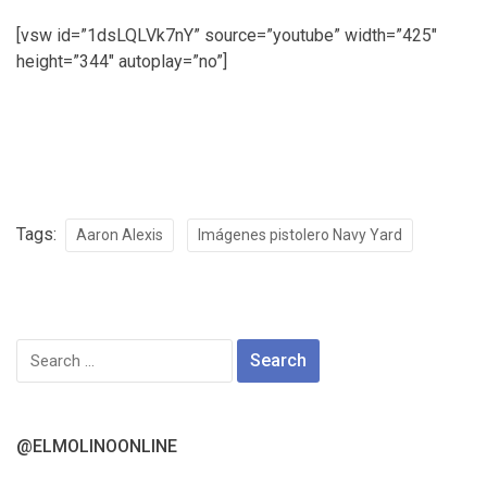
[vsw id=”1dsLQLVk7nY” source=”youtube” width=”425″
height=”344″ autoplay=”no”]
Tags:
Aaron Alexis
Imágenes pistolero Navy Yard
Search
for:
@ELMOLINOONLINE