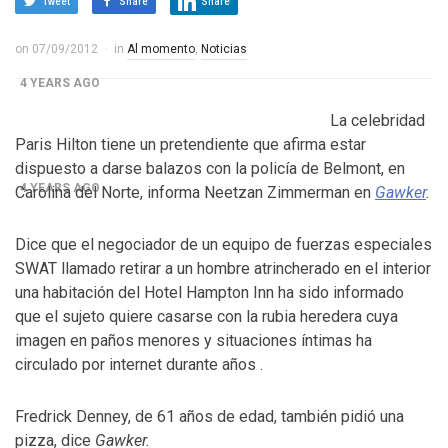
Tweet
Share
Share
Control del Senado EUA en juego en 2da vuelta
electoral en Georgia
on
07/09/2012
in
Al momento
,
Noticias
4 YEARS AGO
¡Finalmente! Cámara de Representantes obtiene
La celebridad
Paris Hilton tiene un pretendiente que afirma estar
declaraciones de impuestos de Donald Trump
dispuesto a darse balazos con la policía de Belmont, en
4 YEARS AGO
Carolina del Norte, informa Neetzan Zimmerman en
Gawker
.
¡Culpable! Jurado en Washington D.C. falla en contra
Dice que el negociador de un equipo de fuerzas especiales
Steward Rhodes, fundador de violento, grupo
SWAT llamado retirar a un hombre atrincherado en el interior
una habitación del Hotel Hampton Inn ha sido informado
paramilitar
que el sujeto quiere casarse con la rubia heredera cuya
imagen en paños menores y situaciones íntimas ha
circulado por internet durante años .
Fredrick Denney, de 61 años de edad, también pidió una
pizza, dice
Gawker.