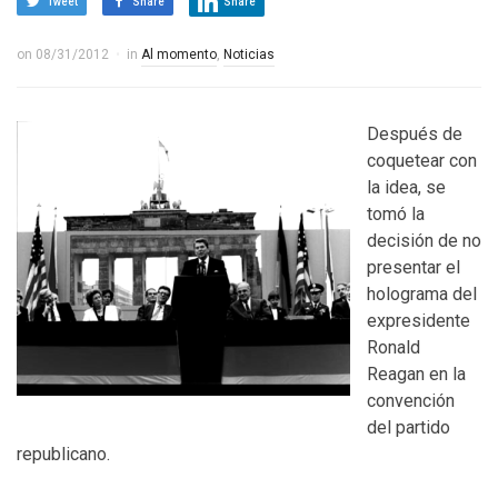
Tweet
Share
Share
on
08/31/2012
in
Al momento
,
Noticias
Después de
coquetear con
la idea, se
tomó la
decisión de no
presentar el
holograma del
expresidente
Ronald
Reagan en la
convención
del partido
republicano.