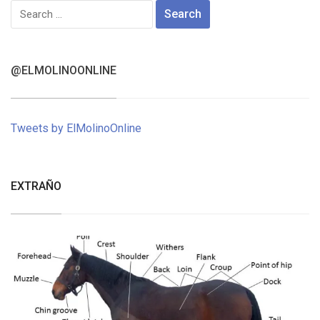
Search
for:
@ELMOLINOONLINE
Tweets by ElMolinoOnline
EXTRAÑO