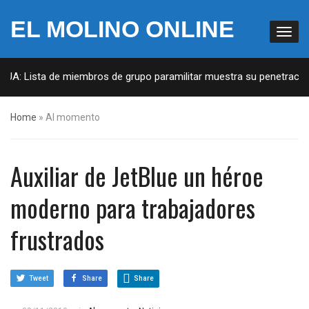
EL MOLINO ONLINE
EUA: Lista de miembros de grupo paramilitar muestra su penetración 
Home
»
Al momento
Auxiliar de JetBlue un héroe
moderno para trabajadores
frustrados
Tweet
Share
Share