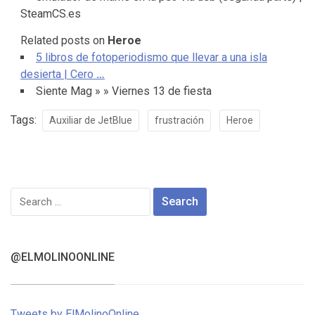
SteamCS.es
Related posts on
Heroe
5 libros de fotoperiodismo que llevar a una isla
desierta | Cero
…
Siente Mag » » Viernes 13 de fiesta
Tags:
Auxiliar de JetBlue
frustración
Heroe
Search
for:
@ELMOLINOONLINE
Tweets by ElMolinoOnline