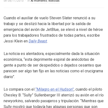
on
08/11/2010
in
Al momento
,
Noticias
Cuando el auxiliar de vuelo Steven Slater renunció a su
trabajo y se deslizó hacia la libertad por la salida de
emergencia del avión de JetBlue, se elevó a nivel de héroe
para los trabajadores frustrados de todas partes, escribe
Jessi Klein en
Daily Beast
.
La noticia es alentadora, especialmente dada la situación
económica, “esta deprimente espiral de anécdotas de
gente a punto de ser despedidos o dejados cesantes que
parecen ser algo tan fijo en las noticias como el crucigrama
diario”.
Lo compara con el
“Milagro en el Hudson”
, cuando el piloto
Chesley B. “Sully” Sullenberger III aterrizó su avión en el río
newyorkino, salvando pasajeros y tripulación. “Mientras que
Sully mostró que todavía hay algunas personas que son