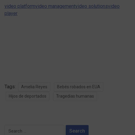
video platform
video management
video solutions
video
player
Tags:
Amelia Reyes
Bebés robados en EUA
Hijos de deportados
Tragedias humanas
Search