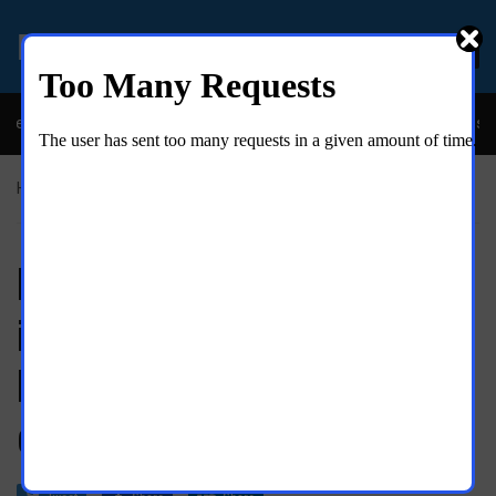
EL MOLINO ONLINE
eíble y descarada historia del congresista por NY George Santos
Home
»
Al momento
Bebés robados: madre
inmigrante pierde sus cuatro
hijos ante autoridades EUA. No
es caso único