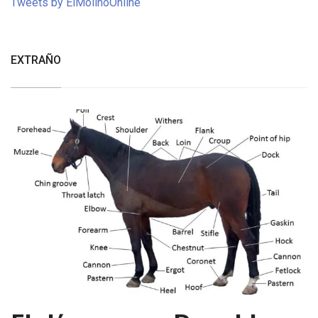
Tweets by ElMolinoOnline
EXTRAÑO