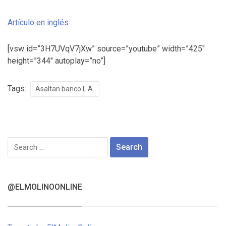
Artículo en inglés
[vsw id=”3H7UVqV7jXw” source=”youtube” width=”425″
height=”344″ autoplay=”no”]
Tags:
Asaltan banco L.A.
Search
for:
@ELMOLINOONLINE