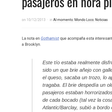
pasajeros en hora p
on
10/12/2013
in
Al momento
,
Mondo Loco
,
Noticias
La nota en
Gothamist
que acompaña esta interesante
a Brooklyn.
Este tío estaba realmente disf
sido un que brie añejo con gal
el queso, sacaba un trozo, lo a
tragaba. El brie despedía un ol
pasajeros estaban horrorizado
de cada bocado (tal vez la co
Atlantic/Barclay, subió a bordo 