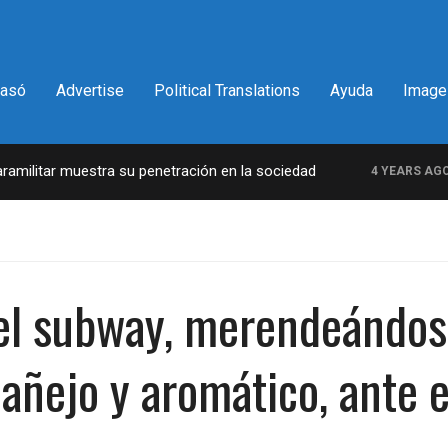
pasó
Advertise
Political Translations
Ayuda
Image
itar muestra su penetración en la sociedad
La 
4 YEARS AGO
el subway, merendeándos
añejo y aromático, ante e