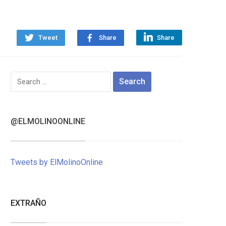
Tweet
Share
Share
Search
for:
@ELMOLINOONLINE
Tweets by ElMolinoOnline
EXTRAÑO