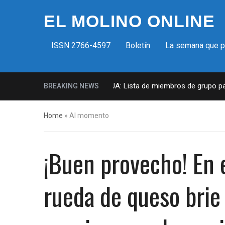
EL MOLINO ONLINE
ISSN 2766-4597
Boletín
La semana que 
Milicias fascistas en EUA: Lista de miembros de grupo paramil
BREAKING NEWS
Home
»
Al momento
¡Buen provecho! En 
rueda de queso brie 