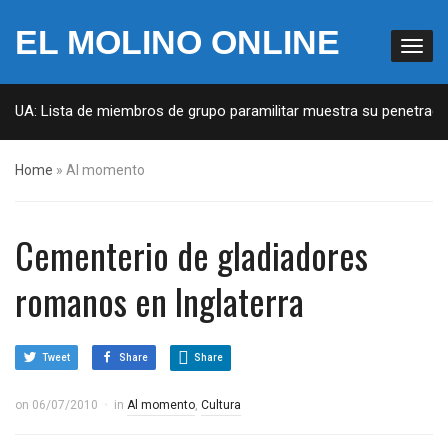
EL MOLINO ONLINE
 EUA: Lista de miembros de grupo paramilitar muestra su penetración
Home
»
Al momento
Cementerio de gladiadores
romanos en Inglaterra
Tweet
Share
Share
on
06/07/2010
in
Al momento
,
Cultura