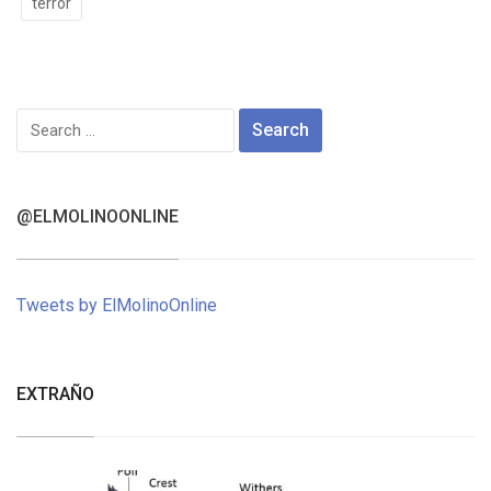
terror
Search
for:
@ELMOLINOONLINE
Tweets by ElMolinoOnline
EXTRAÑO