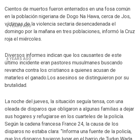
Control del Senado EUA en juego en 2da vuelta
Cientos de muertos fueron enterrados en una fosa común
electoral en Georgia
en la población nigeriana de Dogo Na Hawa, cerca de Jos,
víctimas de la violencia sectaria desencadenada el
4 YEARS AGO
domingo por la mañana en tres poblaciones, informó la Cruz
¡Finalmente! Cámara de Representantes obtiene
roja el miércoles.
declaraciones de impuestos de Donald Trump
Diversos informes indican que los causantes de este
4 YEARS AGO
último incidente eran pastores musulmanes buscando
¡Culpable! Jurado en Washington D.C. falla en contra
revancha contra los cristianos a quienes acusan de
matarles el ganado.Los asesinos se distinguieron por su
Steward Rhodes, fundador de violento, grupo
brutalidad.
paramilitar
La noche del jueves, la situación seguía tensa, con una
oleada de disparos que obligaron a algunas familias a dejar
sus hogares y refugiarse en los cuarteles de la policía.
Según la cadena francesa France 24, la causa de los
disparos no estaba clara: “Informa una fuente de la policía,
que los disparos tuvieron lugar en el barrio de Tudun Wada,