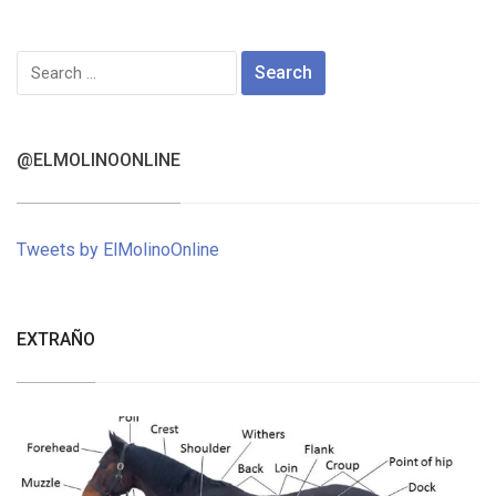
Search
for:
@ELMOLINOONLINE
Tweets by ElMolinoOnline
EXTRAÑO