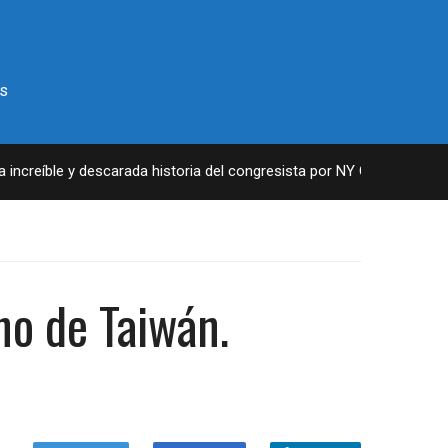
s
reíble y descarada historia del congresista por NY George Santos
ho de Taiwán.