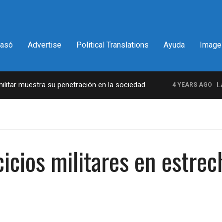
pasó
Advertise
Political Translations
Ayuda
Image
r muestra su penetración en la sociedad
La inc
4 YEARS AGO
icios militares en estrec