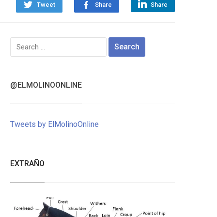
Tweet
Share
Share
Search
for:
@ELMOLINOONLINE
Tweets by ElMolinoOnline
EXTRAÑO