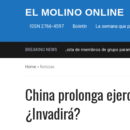
EL MOLINO ONLINE
ISSN 2766-4597
Boletín
La semana que 
Milicias fascistas en EUA: Lista de miembros de grupo paramilita
BREAKING NEWS
Home
»
Noticias
China prolonga ejerc
¿Invadirá?