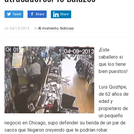
Tweet
Share
Share
on
04/13/2013
in
Al momento
,
Noticias
¡Este
caballero si
que los tiene
bien puestos!
Luis Quizhpe,
de 62 años de
edad y
propietario de
un pequeño
negocio en Chicago, supo defender su tienda de un par de
cacos que llegaron creyendo que le podrían robar.