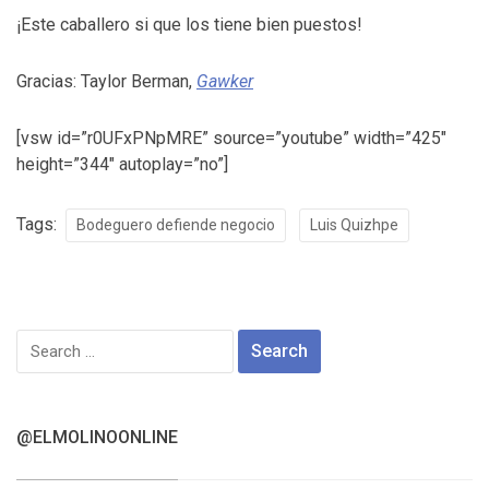
¡Este caballero si que los tiene bien puestos!
Gracias: Taylor Berman,
Gawker
[vsw id=”r0UFxPNpMRE” source=”youtube” width=”425″
height=”344″ autoplay=”no”]
Tags:
Bodeguero defiende negocio
Luis Quizhpe
Search
for:
@ELMOLINOONLINE