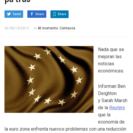
Tweet
Share
Share
on
08/14/2012
in
Al momento
,
Centavos
Nada que se
mejoran las
noticias
económicas.
Informan Ben
Deighton
y Sarah Marsh
de la
Reuters
que la
economía de
la euro zona enfrenta nuevos problemas con una reducción