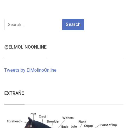
Search
for:
@ELMOLINOONLINE
Tweets by ElMolinoOnline
EXTRAÑO