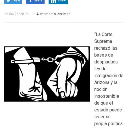
Tweet
Share
Share
on
06/26/2012
in
Al momento
,
Noticias
“La Corte
Suprema
rechazó las
bases de
despiadada
ley de
inmigración de
Arizona y la
noción
insostenible
de que el
estado puede
tener su
propia política