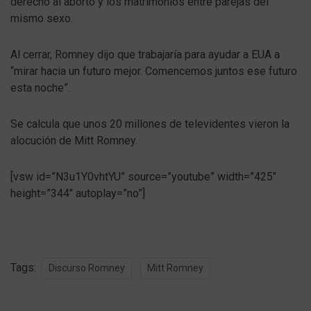
derecho al aborto y los matrimonios entre parejas del
mismo sexo.
Al cerrar, Romney dijo que trabajaría para ayudar a EUA a
“mirar hacia un futuro mejor. Comencemos juntos ese futuro
esta noche”.
Se calcula que unos 20 millones de televidentes vieron la
alocución de Mitt Romney.
[vsw id=”N3u1Y0vhtYU” source=”youtube” width=”425″
height=”344″ autoplay=”no”]
Tags:
Discurso Romney
Mitt Romney