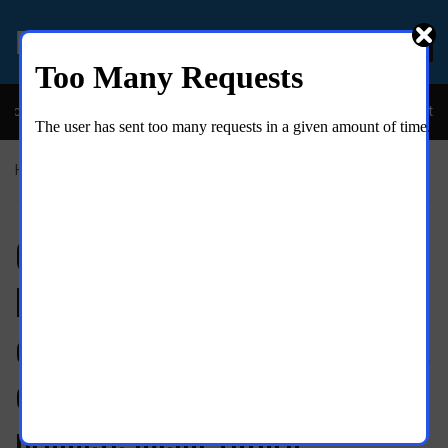
EL MOLINO ONLINE
creíble y descarada historia del congresista por NY George Santos
Home
»
Al momento
Con discurso de aceptación de
Mitt Romney, culmina
convención republicana; vindica
experiencia en Bain Capital;
promete mejor futuro