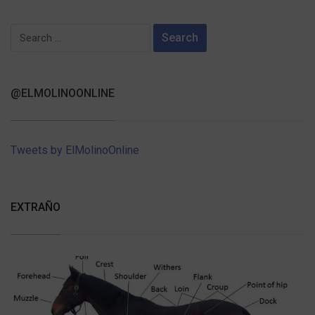
Search
for:
@ELMOLINOONLINE
Tweets by ElMolinoOnline
EXTRAÑO