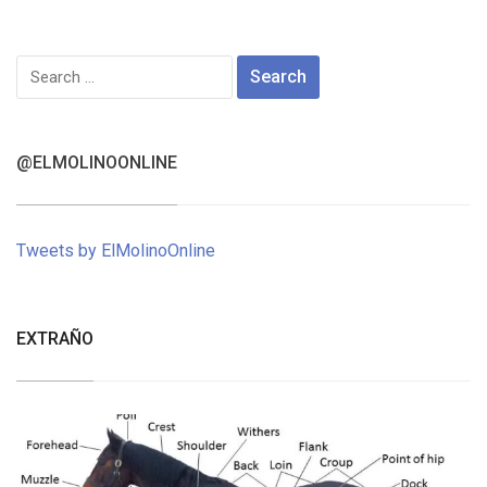
Search
for:
@ELMOLINOONLINE
Tweets by ElMolinoOnline
EXTRAÑO