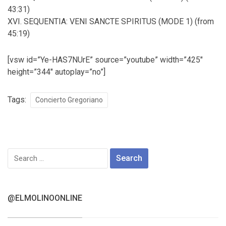
43:31)
XVI. SEQUENTIA: VENI SANCTE SPIRITUS (MODE 1) (from
45:19)
[vsw id=”Ye-HAS7NUrE” source=”youtube” width=”425″
height=”344″ autoplay=”no”]
Tags:
Concierto Gregoriano
Search
for:
@ELMOLINOONLINE