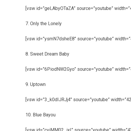
[vsw id=”geLAbyOTaZA” source=”youtube” width=”4
7. Only the Lonely
[vsw id=”ysmN7dsheE8″ source=”youtube” width=”4
8. Sweet Dream Baby
[vsw id=”6PiodNW2Gyo” source=”youtube” width=”4
9. Uptown
[vsw id=”3_k0dIJRJj4″ source=”youtube” width=”42
10. Blue Bayou
[vsw id=”cviMM02_ixI” source=”youtube” width=”42