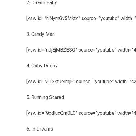
2. Dream Baby
[vsw id=”NNymGv5MktY” source=”youtube” width=”4
3. Candy Man
[vsw id=”nJjEjMBZESQ” source=”youtube” width=”42
4. Ooby Dooby
[vsw id=”3TSktJeimjE” source=”youtube” width=”42
5. Running Scared
[vsw id=”9xdlucQm0L0″ source=”youtube” width=”42
6. In Dreams