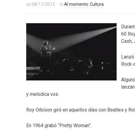
on
08/17/2012
in
Al momento
,
Cultura
Durant
60 Roy
Cash, 
Lanzó 
Rock-a
Alguno
lanzán
y melodica voz.
Roy Orbison giró en aquellos días con Beatles y Rol
En 1964 grabó “Pretty Woman”.