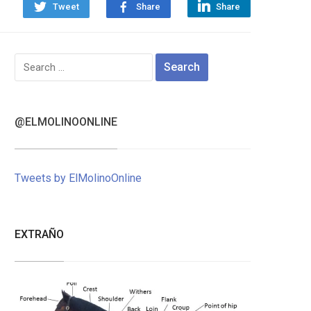
Tweet
Share
Share
Search
for:
@ELMOLINOONLINE
Tweets by ElMolinoOnline
EXTRAÑO