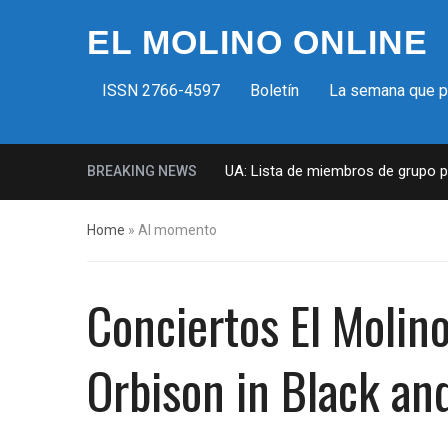
EL MOLINO ONLINE
ISSN 2766-4597
Boletín
La semana que 
Milicias fascistas en EUA: Lista de miembros de grupo param
BREAKING NEWS
Home
»
Al momento
Conciertos El Molino
Orbison in Black an