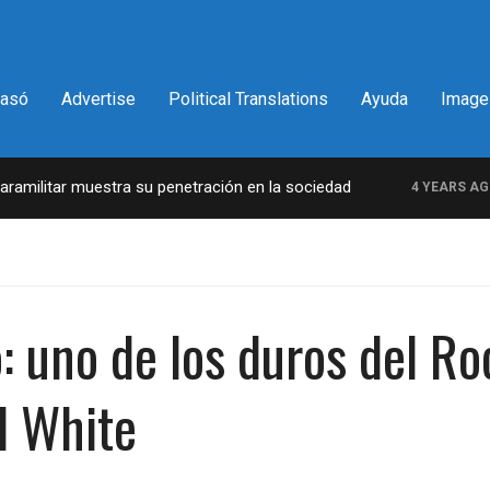
pasó
Advertise
Political Translations
Ayuda
Image
ilitar muestra su penetración en la sociedad
L
4 YEARS AGO
: uno de los duros del Roc
d White