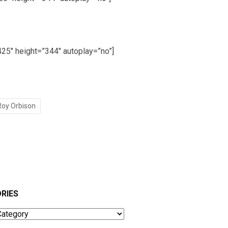
5″ height=”344″ autoplay=”no”]
Roy Orbison
RIES
ies