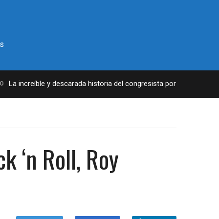
s
a increíble y descarada historia del congresista por NY George Sant
k ‘n Roll, Roy