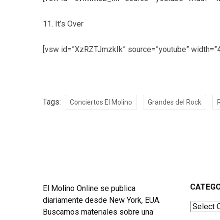
11. It’s Over
[vsw id=”XzRZTJmzkIk” source=”youtube” width=”42
Tags:
Conciertos El Molino
Grandes del Rock
CATEGO
El Molino Online se publica
diariamente desde New York, EUA.
Categor
Buscamos materiales sobre una