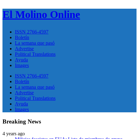
El Molino Online
ISSN 2766-4597
Boletín
La semana que pasó
Advertise
Political Translations
Ayuda
Images
ISSN 2766-4597
Boletín
La semana que pasó
Advertise
Political Translations
Ayuda
Images
Breaking News
4 years ago