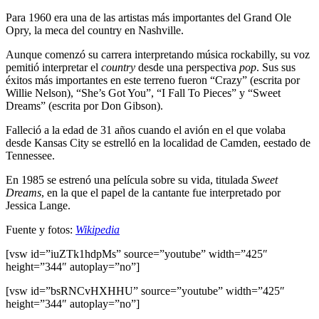
Para 1960 era una de las artistas más importantes del Grand Ole
Opry, la meca del country en Nashville.
Aunque comenzó su carrera interpretando música rockabilly, su voz
pemitió interpretar el
country
desde una perspectiva
pop
. Sus sus
éxitos más importantes en este terreno fueron “Crazy” (escrita por
Willie Nelson), “She’s Got You”, “I Fall To Pieces” y “Sweet
Dreams” (escrita por Don Gibson).
Falleció a la edad de 31 años cuando el avión en el que volaba
desde Kansas City se estrelló en la localidad de Camden, eestado de
Tennessee.
En 1985 se estrenó una película sobre su vida, titulada
Sweet
Dreams
, en la que el papel de la cantante fue interpretado por
Jessica Lange.
Fuente y fotos:
Wikipedia
[vsw id=”iuZTk1hdpMs” source=”youtube” width=”425″
height=”344″ autoplay=”no”]
[vsw id=”bsRNCvHXHHU” source=”youtube” width=”425″
height=”344″ autoplay=”no”]