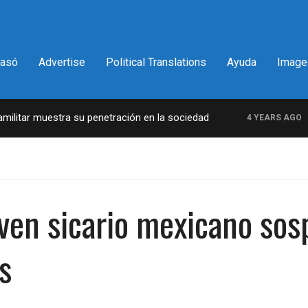
pasó
Advertise
Political Translations
Ayuda
Image
itar muestra su penetración en la sociedad
La i
4 YEARS AGO
joven sicario mexicano so
s