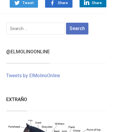
Tweet
Share
Share
Search
for:
@ELMOLINOONLINE
Tweets by ElMolinoOnline
EXTRAÑO