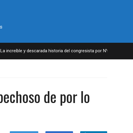
s
ncreíble y descarada historia del congresista por NY George Santos
spechoso de por lo