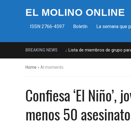
EL MOLINO ONLINE
ISSN 2766-4597
Boletín
La semana que 
Milicias fascistas en EUA: Lista de miembros de grupo paramil
BREAKING NEWS
Home
»
Al momento
Confiesa ‘El Niño’, 
menos 50 asesinato