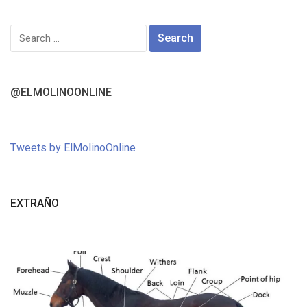
Search
for:
@ELMOLINOONLINE
Tweets by ElMolinoOnline
EXTRAÑO