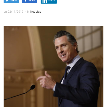
Tweet
Share
Share
on
02/11/2019
in
Noticias