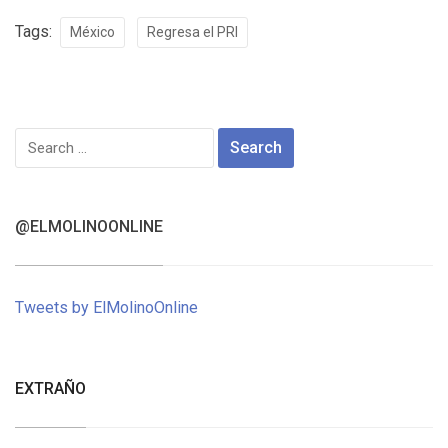
Tags:
México
Regresa el PRI
Search
for:
@ELMOLINOONLINE
Tweets by ElMolinoOnline
EXTRAÑO