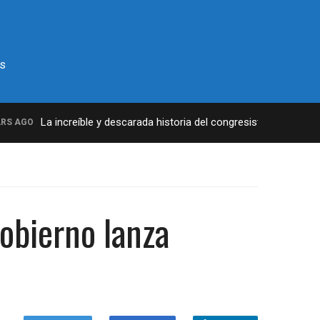
s
La increíble y descarada historia del congresista por NY Georg
AGO
obierno lanza