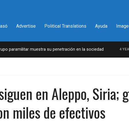
pasó
Advertise
Political Translations
Ayuda
Image
 paramilitar muestra su penetración en la sociedad
4 YEARS 
iguen en Aleppo, Siria; g
on miles de efectivos