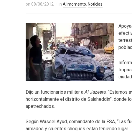
on
08/08/2012
in
Al momento
,
Noticias
Apoyad
efecti
terres
poblac
Infor
tropas
ciudad
Dijo un funcionarios militar a
Al Jazeera
. “Estamos a
horizontalmente el distrito de Salaheddin”, donde l
apetrechados.
Según Wassel Ayud, comandante de la FSA, “Las fu
armados y cruentos choques están teniendo lugar.