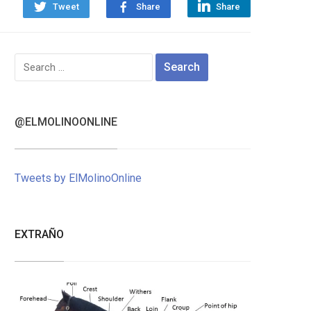
Tweet
Share
Share
Search
for:
@ELMOLINOONLINE
Tweets by ElMolinoOnline
EXTRAÑO