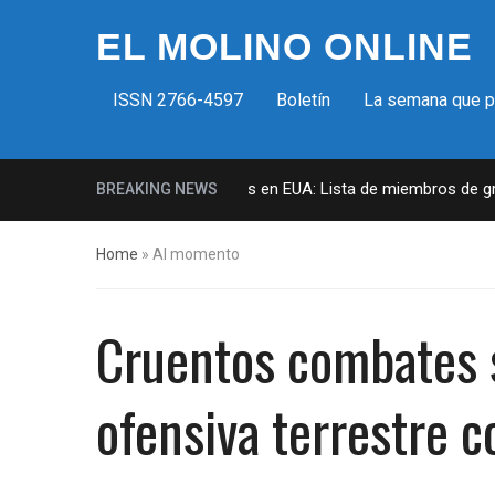
EL MOLINO ONLINE
ISSN 2766-4597
Boletín
La semana que 
Milicias fascistas en EUA: Lista de miembros de grupo
BREAKING NEWS
Home
»
Al momento
Cruentos combates s
ofensiva terrestre c