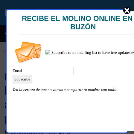
EL MOLINO ONLINE
le y descarada historia del congresista por NY George Santos
Home
»
Cultura
Cuando la Universidad de
Mississippi se rebeló contra la
admisión de James Meredith
porque no querían un
estudiante negro