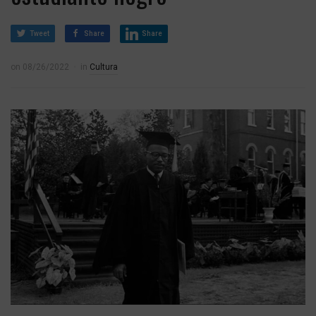
Tweet
Share
Share
on
08/26/2022
in
Cultura