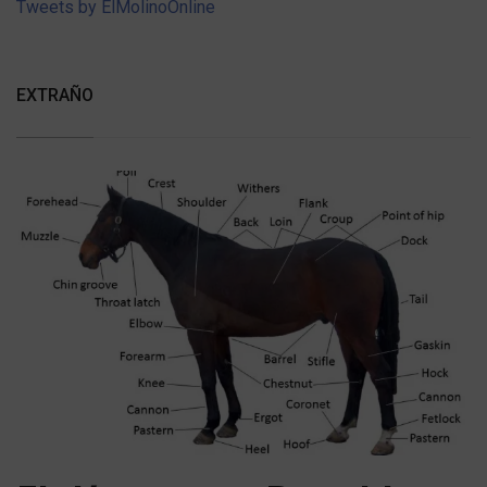
Tweets by ElMolinoOnline
EXTRAÑO