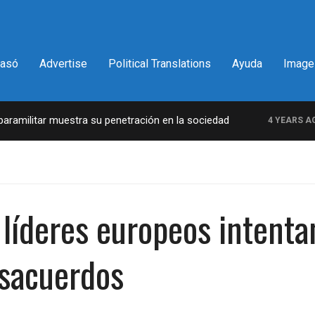
pasó
Advertise
Political Translations
Ayuda
Image
militar muestra su penetración en la sociedad
L
4 YEARS AGO
líderes europeos intenta
esacuerdos