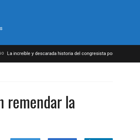
s
a increíble y descarada historia del congresista por NY George Sant
n remendar la