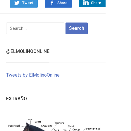
Tweet
Share
Share
Search
for:
@ELMOLINOONLINE
Tweets by ElMolinoOnline
EXTRAÑO