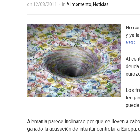
on
12/08/2011
in
Al momento
,
Noticias
No com
y ya l
BBC
.
Al cen
deuda 
eurozo
Los fr
tengan
puede 
Alemania parece inclinarse por que se lleven a cabo
ganado la acusación de intentar controlar a Europa,