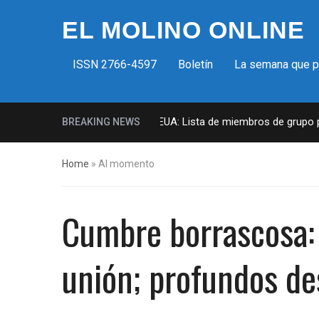
EL MOLINO ONLINE
ISSN 2766-4597
Boletín
La semana que 
Milicias fascistas en EUA: Lista de miembros de grupo para
BREAKING NEWS
Home
»
Al momento
Cumbre borrascosa: 
unión; profundos d