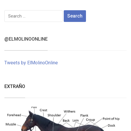
Search
for:
@ELMOLINOONLINE
Tweets by ElMolinoOnline
EXTRAÑO