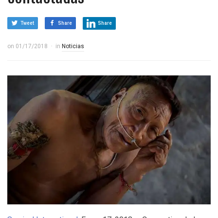
Tweet
Share
Share
on
01/17/2018
in
Noticias